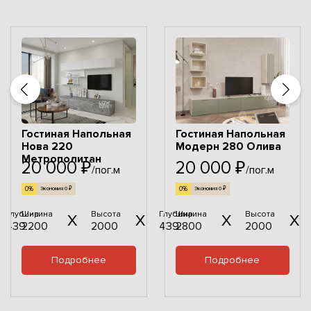
Гостиная Напольная
Гостиная Напольная
Нова 220
Модерн 280 Олива
Метрополитан
20 000 ₽
20 000 ₽
/пог.м
/пог.м
0%
0%
Экономия 0 ₽
Экономия 0 ₽
Глубина
Ширина
Высота
Глубина
Ширина
Высота
439
2200
2000
439
2800
2000
Подробнее
Подробнее