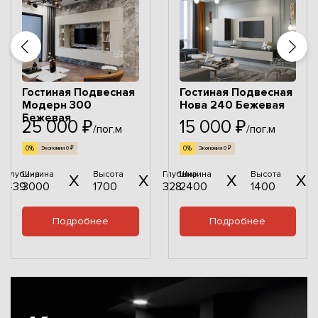
Гостиная Подвесная
Гостиная Подвесная
Модерн 300
Нова 240 Бежевая
Бежевая
25 000 ₽
15 000 ₽
/пог.м
/пог.м
0%
0%
Экономия 0 ₽
Экономия 0 ₽
Глубина
Ширина
Высота
Глубина
Ширина
Высота
439
3000
1700
328
2400
1400
Подробнее
Подробнее