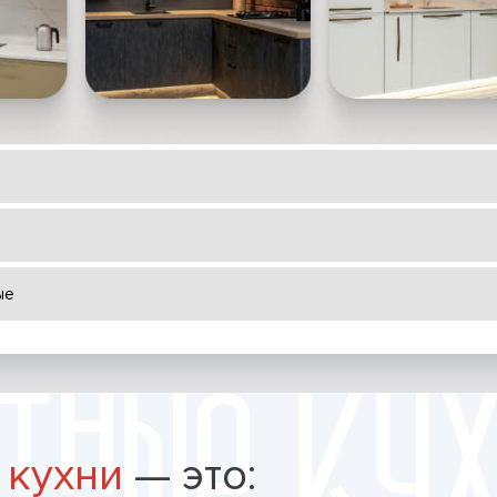
ые
 кухни
— это: