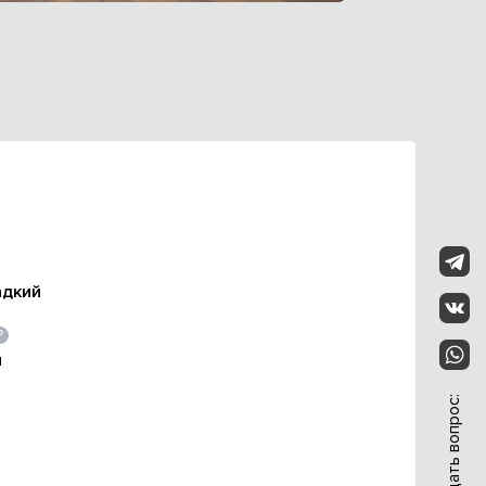
адкий
й
Задать вопрос: