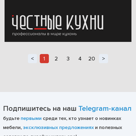
<
1
2
3
4
20
>
Подпишитесь на наш
Telegram-канал
будьте
первыми
среди тех, кто узнает о новинках
мебели,
эксклюзивных предложениях
и полезных