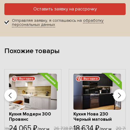
Оставить заявку на рассрочку
Отправляя заявку, я соглашаюсь на
обработку
персональных данных
Похожие товары
Выгодно
Выгодно
Кухня Модерн 300
Кухня Нова 230
Прованс
Черный матовый
24 065 ₽
18 634 ₽
 ₽/пог.м
26 738 ₽/пог.м
20 704
/пог.м
/пог.м