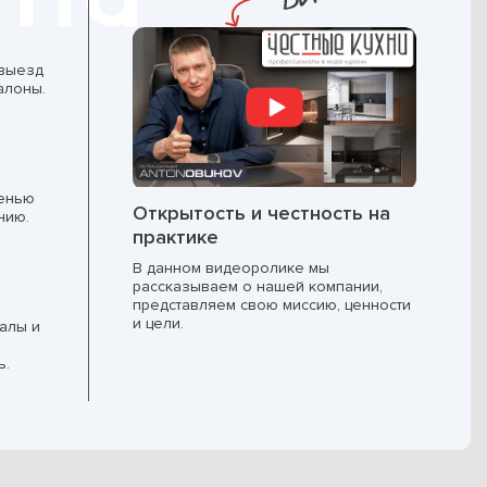
 выезд
алоны.
пенью
Открытость и честность на
нию.
практике
В данном видеоролике мы
рассказываем о нашей компании,
представляем свою миссию, ценности
и цели.
алы и
ь.