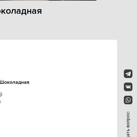
околадная
 Шоколадная
й
Задать вопрос: