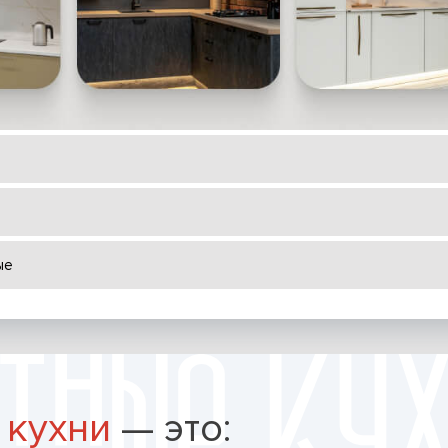
ые
 кухни
— это: