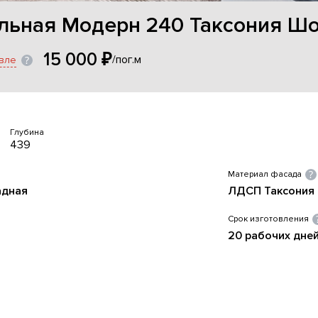
ольная Модерн 240 Таксония Ш
15 000 ₽
/пог.м
вле
Глубина
439
Материал фасада
адная
ЛДСП Таксония
Срок изготовления
20 рабочих дне