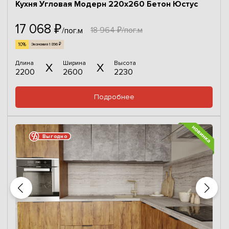
Кухня Угловая Модерн 220х260 Бетон Юстус
17 068 ₽
18 964 ₽/пог.м
/пог.м
10%
Экономия 1 896 ₽
Длина
Ширина
Высота
2200
2600
2230
Подробнее
Выгодно