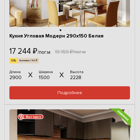
Кухня Угловая Модерн 290x150 Белая
17 244 ₽
19 159 ₽/пог.м
/пог.м
10%
Экономия 1 915 ₽
Длина
Ширина
Высота
2900
1500
2228
Подробнее
Выгодно