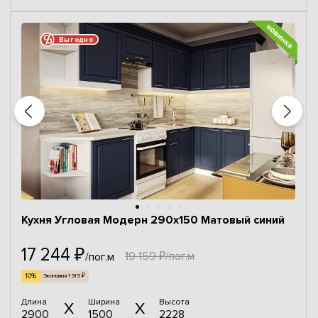
Выгодно
Кухня Угловая Модерн 290x150 Матовый синий
17 244 ₽
19 159 ₽/пог.м
/пог.м
10%
Экономия 1 915 ₽
Длина
Ширина
Высота
2900
1500
2228