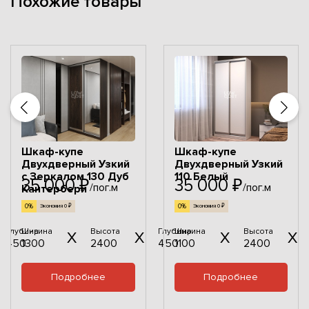
Похожие товары
Шкаф-купе
Шкаф-купе
Двухдверный Узкий
Двухдверный Узкий
с Зеркалом 130 Дуб
110 Белый
35 000 ₽
35 000 ₽
/пог.м
/пог.м
Кантербери
0%
0%
Экономия 0 ₽
Экономия 0 ₽
Глубина
Ширина
Высота
Глубина
Ширина
Высота
450
1300
2400
450
1100
2400
Подробнее
Подробнее