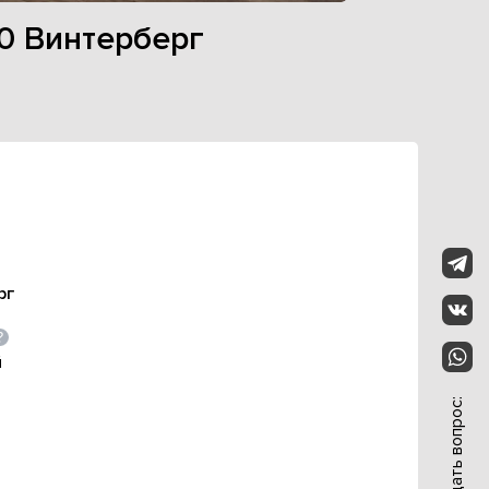
0 Винтерберг
рг
й
Задать вопрос: