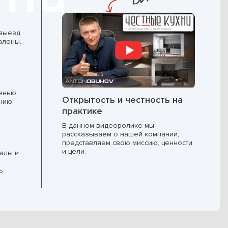
 выезд
алоны.
пенью
Открытость и честность на
нию.
практике
В данном видеоролике мы
рассказываем о нашей компании,
представляем свою миссию, ценности
и цели.
алы и
ь.