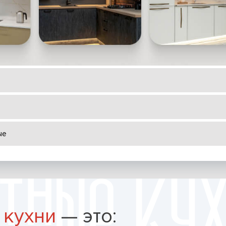
ые
 кухни
— это: