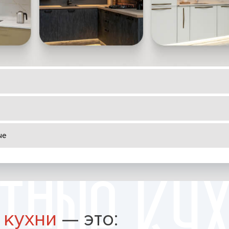
ые
 кухни
— это: