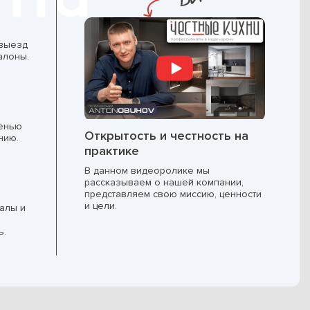
 выезд
алоны.
пенью
Открытость и честность на
нию.
практике
В данном видеоролике мы
рассказываем о нашей компании,
представляем свою миссию, ценности
и цели.
алы и
ь.