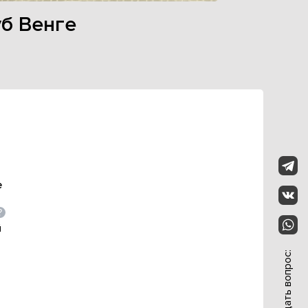
б Венге
е
й
Задать вопрос: