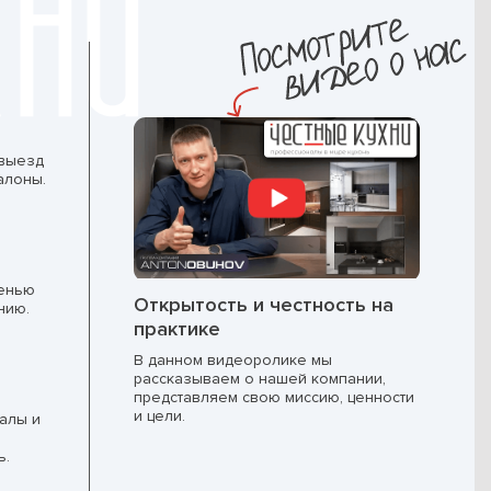
 выезд
алоны.
пенью
Открытость и честность на
нию.
практике
В данном видеоролике мы
рассказываем о нашей компании,
представляем свою миссию, ценности
и цели.
алы и
ь.