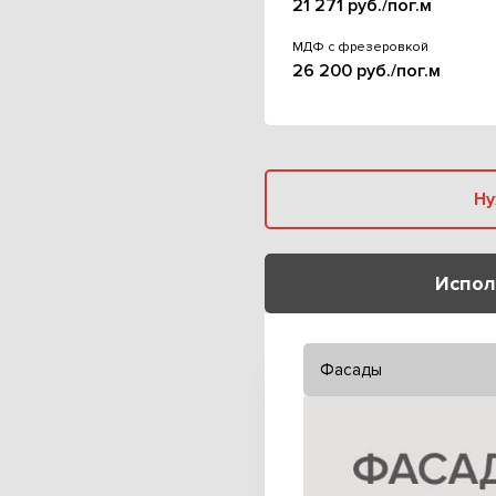
21 271 руб./пог.м
МДФ с фрезеровкой
26 200 руб./пог.м
Испол
Фасады