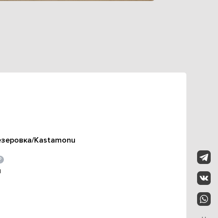
еровка/Kastamonu
й