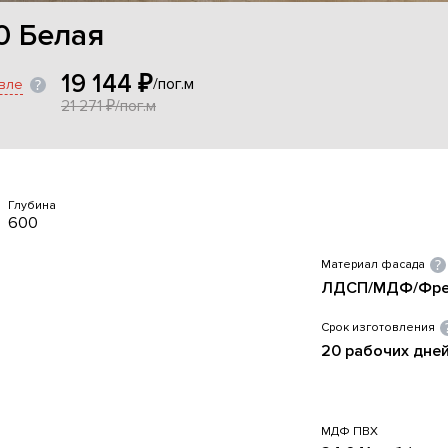
0 Белая
19 144 ₽
/пог.м
вле
21 271 ₽/пог.м
Глубина
600
Материал фасада
ЛДСП/МДФ/Фрез
Срок изготовления
20 рабочих дне
МДФ ПВХ