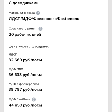
С доводчиками
Материал фасада
ЛДСП/МДФ/Фрезеровка/Kastamonu
Срок изготовления
20 рабочих дней
Цена кухни с фасадами:
ЛДСП
32 669 руб./пог.м
МДФ ПВХ
36 638 руб./пог.м
МДФ с фрезеровкой
39 797 руб./пог.м
МДФ EvoGloss
44 850 руб./пог.м