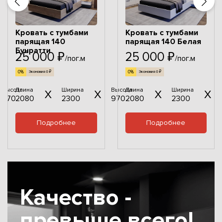
Кровать с тумбами
Кровать с тумбами
парящая 140
парящая 140 Белая
Бунратти
25 000 ₽
25 000 ₽
/пог.м
/пог.м
0%
0%
Экономия 0 ₽
Экономия 0 ₽
Высота
Длина
Ширина
Высота
Длина
Ширина
970
2080
2300
970
2080
2300
Подробнее
Подробнее
Качество -
превыше всего!